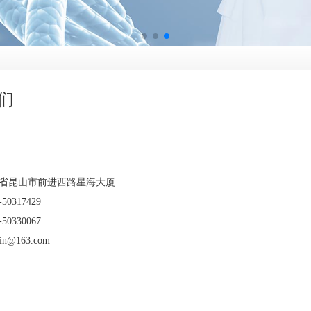
们
苏省昆山市前进西路星海大厦
50317429
50330067
in@163.com