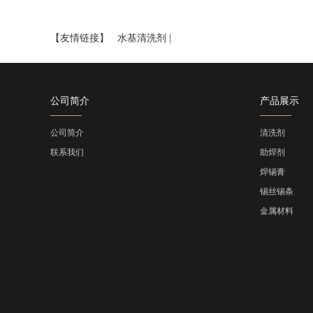
【友情链接】
水基清洗剂
|
公司简介
产品展示
公司简介
清洗剂
联系我们
助焊剂
焊锡膏
锡丝锡条
金属材料